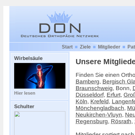
Start
Ziele
Mitglieder
Pat
Wirbelsäule
Unsere Mitglied
Finden Sie einen Ortho
Bamberg
,
Bergisch Gl
Braunschweig
, Bonn,
Hier lesen
Düsseldorf
,
Erfurt
,
Groß
Köln
,
Krefeld
,
Langenf
Schulter
Mönchengladbach
,
Mü
Neukirchen-Vluyn
,
Ne
Regensburg
,
Rösrath
,
Mitglieder sortiert nach