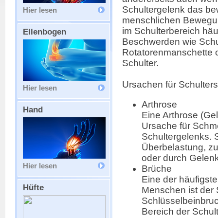
Schultergelenk das be
Hier lesen
menschlichen Bewegun
im Schulterbereich häu
Ellenbogen
Beschwerden wie Schul
Rotatorenmanschette o
Schulter.
Ursachen für Schulter
Hier lesen
Arthrose
Hand
Eine Arthrose (Gel
Ursache für Schm
Schultergelenks. S
Überbelastung, zum
oder durch Gelenk
Hier lesen
Brüche
Eine der häufigst
Hüfte
Menschen ist der 
Schlüsselbeinbruc
Bereich der Schul