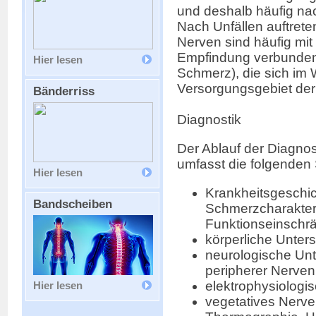
und deshalb häufig nac
Nach Unfällen auftret
Nerven sind häufig mi
Empfindung verbunden
Hier lesen
Schmerz), die sich im 
Versorgungsgebiet der
Bänderriss
Diagnostik
Der Ablauf der Diagno
umfasst die folgenden S
Hier lesen
Krankheitsgeschic
Bandscheiben
Schmerzcharakter
Funktionseinschr
körperliche Unter
neurologische Un
peripherer Nerven
elektrophysiologi
Hier lesen
vegetatives Nerve