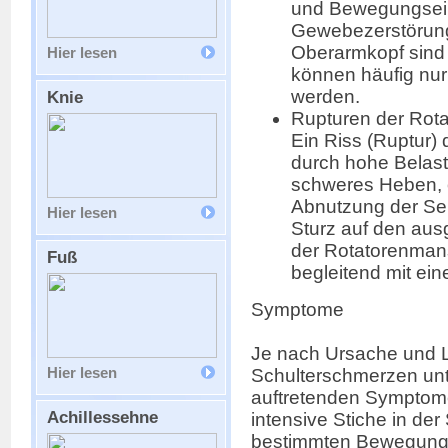
und Bewegungsein
Gewebezerstörun
Oberarmkopf sind 
Hier lesen
können häufig nu
werden.
Knie
Rupturen der Rot
Ein Riss (Ruptur)
durch hohe Belast
schweres Heben, o
Abnutzung der Seh
Hier lesen
Sturz auf den aus
der Rotatorenmans
Fuß
begleitend mit ei
Symptome
Je nach Ursache und L
Schulterschmerzen unt
Hier lesen
auftretenden Symptom
Achillessehne
intensive Stiche in der 
bestimmten Bewegung