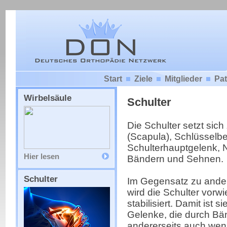
Start
Ziele
Mitglieder
Pat
Wirbelsäule
Schulter
Die Schulter setzt sic
(Scapula), Schlüsselbei
Schulterhauptgelenk,
Hier lesen
Bändern und Sehnen.
Schulter
Im Gegensatz zu ander
wird die Schulter vorw
stabilisiert. Damit ist s
Gelenke, die durch Bänd
andererseits auch wenig